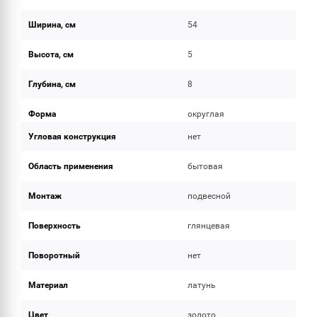
Ширина, см
54
Высота, см
5
Глубина, см
8
Форма
округлая
Угловая конструкция
нет
Область применения
бытовая
Монтаж
подвесной
Поверхность
глянцевая
Поворотный
нет
Материал
латунь
Цвет
золото