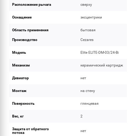
Расположение рычага
сверху
Оснащение
эксцентрики
Область применения
бытовая
Производство
Cezares
Модель
Elite ELITE-DM-03/24-Bi
Механизм
керамический картридж
Девиатор
нет
Монтаж
на стену
Поверхность
глянцевая
Вес, кг
2
Защита от обратного
нет
потока