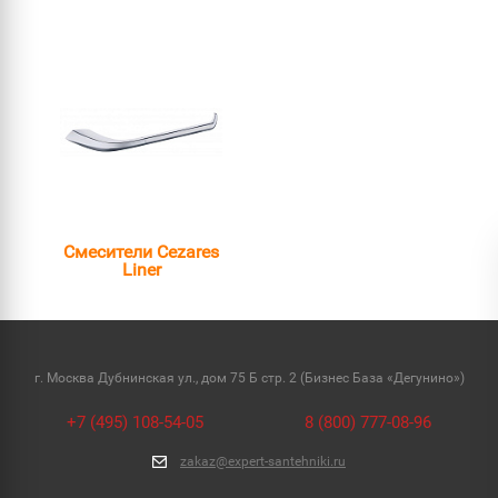
Смесители Cezares
Liner
г. Москва Дубнинская ул., дом 75 Б стр. 2 (Бизнес База «Дегунино»)
+7 (495) 108-54-05
8 (800) 777-08-96
zakaz@expert-santehniki.ru