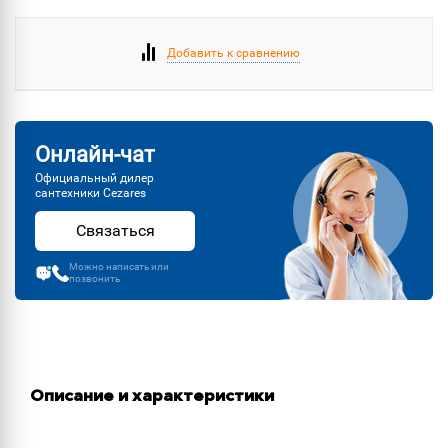
Добавить к сравнению
Онлайн-чат
Официальный дилер
сантехники Cezares
Связаться
Можно написать или
позвонить
Описание и характеристики