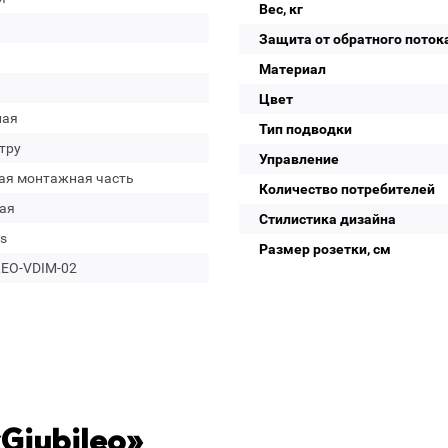
Вес, кг
Защита от обратного поток
Материал
Цвет
лая
Тип подводки
тру
Управление
ая монтажная часть
Количество потребителей
ая
Стилистика дизайна
s
Размер розетки, см
LEO-VDIM-02
Giubileo»