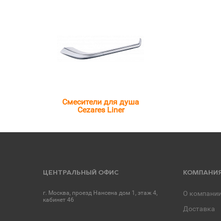
Смесители для душа
Cezares Liner
ЦЕНТРАЛЬНЫЙ ОФИС
КОМПАНИ
г. Москва, проезд Нансена дом 1, этаж 4,
О компани
кабинет 46
Доставка