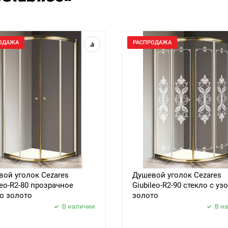
ОДАЖА
РАСПРОДАЖА
ой уголок Cezares
Душевой уголок Cezares
leo-R2-80 прозрачное
Giubileo-R2-90 стекло с уз
о золото
золото
В наличии
В н