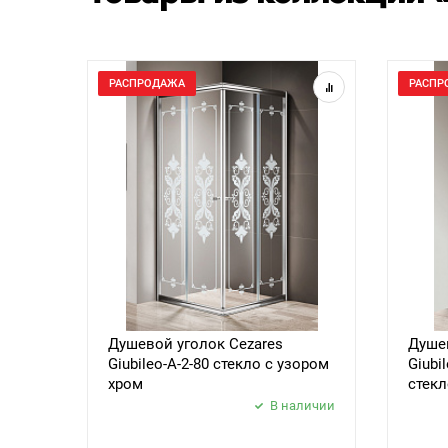
РАСПРОДАЖА
РАСПР
Душевой уголок Cezares
Душев
Giubileo-A-2-80 стекло с узором
Giubi
хром
стекл
В наличии