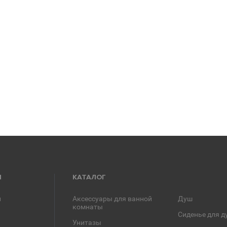
Я
КАТАЛОГ
и
Аксессуары для ванной
Душ
комнаты
Сиденье для д
Унитазы