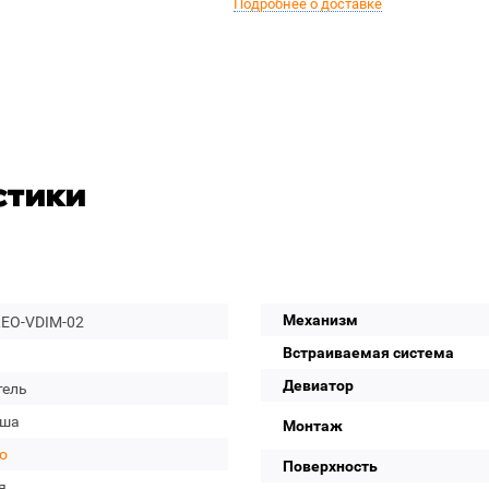
Подробнее о доставке
стики
Механизм
LEO-VDIM-02
Встраиваемая система
Девиатор
тель
уша
Монтаж
eo
Поверхность
я