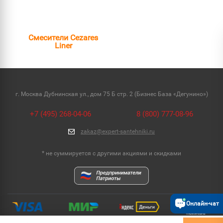
Смесители Cezares
Liner
г. Москва Дубнинская ул., дом 75 Б стр. 2 (Бизнес База «Дегунино»)
+7 (495) 268-04-06
8 (800) 777-08-96
zakaz@expert-santehniki.ru
* не суммируется с другими акциями и скидками
Онлайн-чат