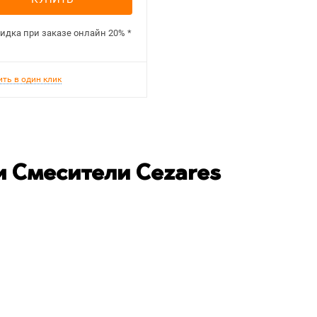
идка при заказе онлайн
20%
*
ить в один клик
 Смесители Cezares