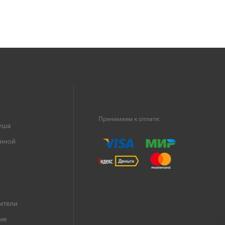
Принимаем к оплате:
уша
анной
ители
ие