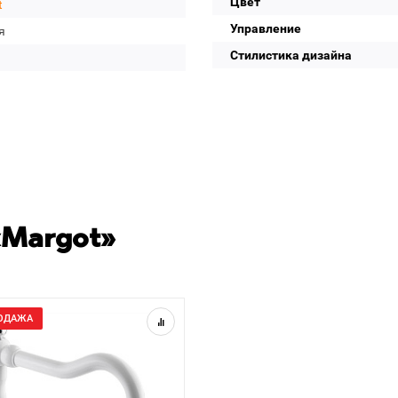
Цвет
t
Управление
я
Стилистика дизайна
«Margot»
ОДАЖА