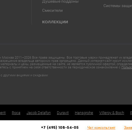
Душевые поддоны
Системы защи
Смесители
КОЛЛЕКЦИИ
 Москва 2011—2026 Все права защищены. Все торговые марки принадлежат их владел
азрешения владельца авторских прав запрещено. Данный интернет-сайт носит исклю
материалы и цены, размещенные на сайте, не является публичной офертой, определ
етесь с принятием на себя ответственности за периодическое ознакомление с
Польз
 с другими акциями и скидками
erit
Roca
Jacob Delafon
Duravit
Hansgrohe
Villeroy & Boch
Чат консультант
Заяв
+7 (495) 108-54-05