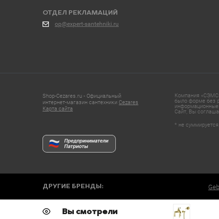
ОТДЕЛ РЕКЛАМАЦИЙ
op@expert-santehniki.ru
Компания «СЭМС»
Shop-Cezares.ru - Официальный
было форме без р
интернет-магазин сантехники
Cezares
информационные 
Карта сайта
Сайт, Вы соглаша
* не суммируется
ДРУГИЕ БРЕНДЫ:
Geb
Вы смотрели