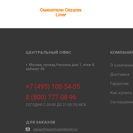
Смесители Cezares
Liner
ЦЕНТРАЛЬНЫЙ ОФИС
КОМПАНИ
г. Москва, проезд Нансена дом 1, этаж 4,
О компани
кабинет 46
Доставка
Гарантии
+7 (495) 108-54-05
Как купить
8 (800) 777-08-96
Соглашени
СЕГОДНЯ C 09:00 ДО 21:00 ПО МСК
ДЛЯ ЗАКАЗОВ
zakaz@expert-santehniki.ru