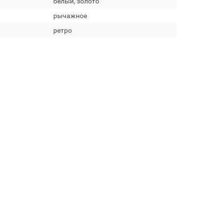
белый, золото
рычажное
ретро