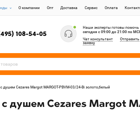
енды
О компании
Опт
Доставка
Сервис
Оплата
Контак
Наши эксперты готовы помочь
сегодня c 09:00 до 21:00 по МС
(495) 108-54-05
Чат консультант
Отправить
заявку
с душем Cezares Margot MARGOT-PBVM-03/24-Bi золото,белый
 с душем Cezares Margot 