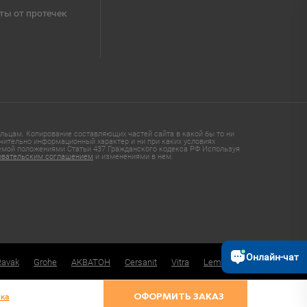
ты от протечек
ьцам. Копирование составляющих частей сайта в какой бы то ни
чительно информационный характер и ни при каких условиях
яемой положениями Статьи 437 Гражданского кодекса РФ Используя
овательским соглашением
и изменениями в нем.
Онлайн-чат
Ravak
Grohe
АКВАТОН
Cersanit
Vitra
Lemark
ка
ОФОРМИТЬ ЗАКАЗ