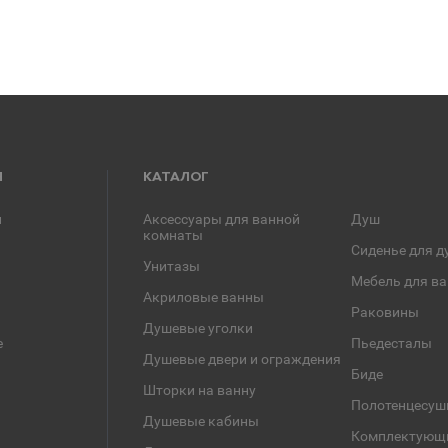
Я
КАТАЛОГ
и
Аксессуары для ванной
Душ
комнаты
Сиденье для д
Унитазы
Мебель для в
Акриловые ванны
Раковины
Душевые уголки
е
Пьедесталы
Душевые двери и ограждения
Биде
Шторки на ванну
Полотенцесуш
Душевые кабины
Комплектующ