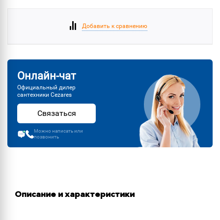
Добавить к сравнению
Онлайн-чат
Официальный дилер
сантехники Cezares
Связаться
Можно написать или
позвонить
Описание и характеристики