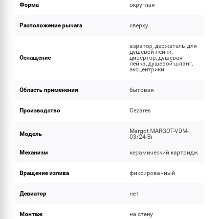
Форма
округлая
Расположение рычага
сверху
аэратор, держатель для
душевой лейки,
Оснащение
дивертор, душевая
лейка, душевой шланг,
эксцентрики
Область применения
бытовая
Производство
Cezares
Margot MARGOT-VDM-
Модель
03/24-Bi
Механизм
керамический картридж
Вращение излива
фиксированный
Девиатор
нет
Монтаж
на стену