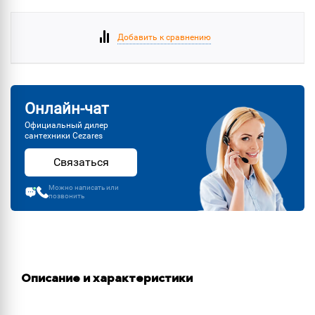
Добавить к сравнению
Онлайн-чат
Официальный дилер
сантехники Cezares
Связаться
Можно написать или
позвонить
Описание и характеристики