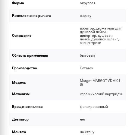
Форма
округлая
Расположение рычага
сверху
аэратор, держатель для
душевой лейки,
Оснащение
дивертор, душевая
лейка, душевой шланг,
эксцентрики
Область применения
бытовая
Производство
Cezares
Margot MARGOT-VDM-01-
Модель
Bi
Механизм
керамический картридж
Вращение излива
фиксированный
Девиатор
нет
Монтаж
на стену