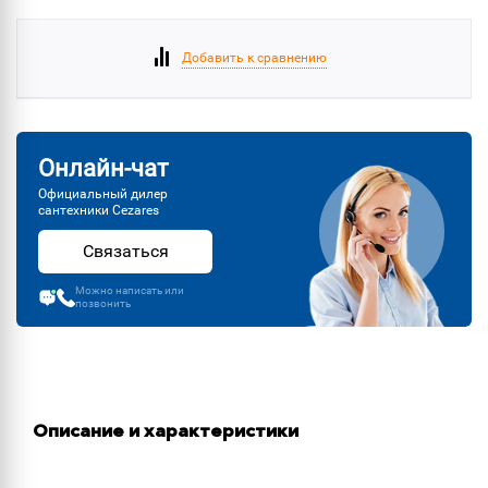
Добавить к сравнению
Онлайн-чат
Официальный дилер
сантехники Cezares
Связаться
Можно написать или
позвонить
Описание и характеристики