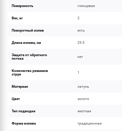
Поверхность
глянцевая
Вес, кг
2
Поворотный излив
есть
Длина излива, см
29.5
Защита от обратного
нет
потока
Количество режимов
1
струи
Материал
латунь
Цвет
золото
Тип подводки
жесткая
Форма излива
традиционная