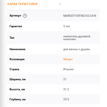
ХАРАКТЕРИСТИКИ
Артикул
MARGOT-VDFM2-03/24-N
ОБЪЕМ ПОСТАВКИ
Гарантия
5 лет
смеситель;душевой
Тип
комплект
Назначение
для ванны с душем
Коллекция
Margot
Страна
Италия
Ширина, см
21
Высота, см
31.2
Глубина, см
29.5