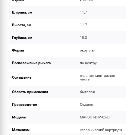
Ширина, см
11.7
Высота, см
11.7
Глубина, см
10.3
Форма
округлая
Расположение рычага
по центру
скрытая монтажная
Оснащение
часть
Область применения
бытовая
Производство
Cezares
Модель
MARGOT-DIM-02-Bi
Механизм
керамический картридж