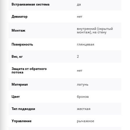
Встраиваемая система
да
Девиатор
нет
внутренний (скрытый
Монтаж
монтаж), на стену
Поверхность
глянцевая
Вес, кг
2
Защита от обратного
нет
потока
Материал
латунь
Цвет
бронза
Тип подводки
жесткая
Управление
рычажное