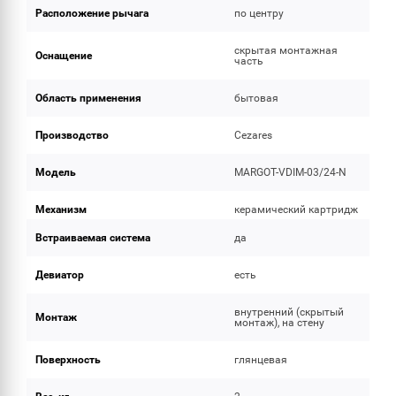
Расположение рычага
по центру
скрытая монтажная
Оснащение
часть
Область применения
бытовая
Производство
Cezares
Модель
MARGOT-VDIM-03/24-N
Механизм
керамический картридж
Встраиваемая система
да
Девиатор
есть
внутренний (скрытый
Монтаж
монтаж), на стену
Поверхность
глянцевая