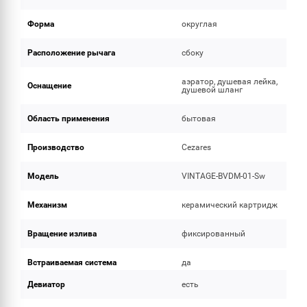
Форма
округлая
Расположение рычага
сбоку
аэратор, душевая лейка,
Оснащение
душевой шланг
Область применения
бытовая
Производство
Cezares
Модель
VINTAGE-BVDM-01-Sw
Механизм
керамический картридж
Вращение излива
фиксированный
Встраиваемая система
да
Девиатор
есть