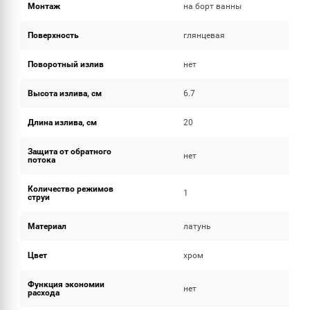
Монтаж
на борт ванны
Поверхность
глянцевая
Поворотный излив
нет
Высота излива, см
6.7
Длина излива, см
20
Защита от обратного
нет
потока
Количество режимов
1
струи
Материал
латунь
Цвет
хром
Функция экономии
нет
расхода