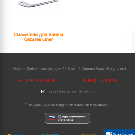
Смесители для ванны
Cezares Liner
г. Москва Дубнинская ул., дом 75 Б стр. 2 (Бизнес База «Дегунино»)
+7 (495) 268-04-06
8 (800) 777-08-96
zakaz@expert-santehniki.ru
* не суммируется с другими акциями и скидками
Онлайн-чат