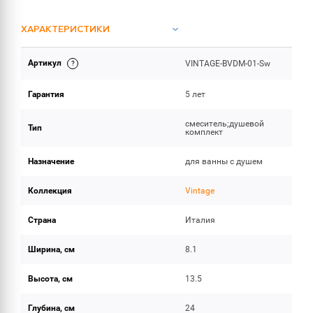
ХАРАКТЕРИСТИКИ
Артикул
VINTAGE-BVDM-01-Sw
ОБЪЕМ ПОСТАВКИ
Гарантия
5 лет
смеситель;душевой
Тип
комплект
Назначение
для ванны с душем
Коллекция
Vintage
Страна
Италия
Ширина, см
8.1
Высота, см
13.5
Глубина, см
24