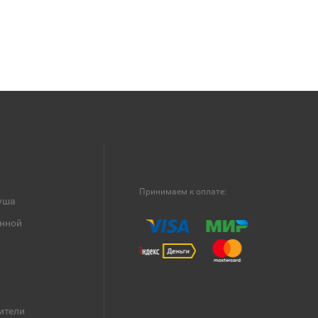
Принимаем к оплате:
уша
анной
ители