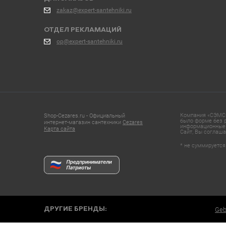
zakaz@expert-santehniki.ru
ОТДЕЛ РЕКЛАМАЦИЙ
op@expert-santehniki.ru
Компания «СЭМС»
Shop-Cezares.ru - Официальный
было форме без р
интернет-магазин сантехники
Cezares
информационные 
Карта сайта
Сайт, Вы соглаша
* не суммируется
ДРУГИЕ БРЕНДЫ:
Geb