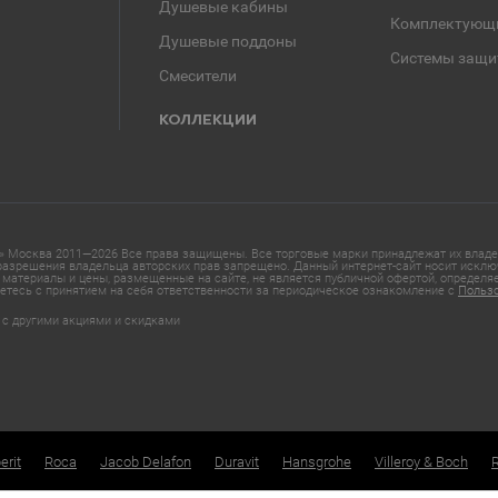
Душевые кабины
Комплектующ
Душевые поддоны
Системы защи
Смесители
КОЛЛЕКЦИИ
 Москва 2011—2026 Все права защищены. Все торговые марки принадлежат их владел
азрешения владельца авторских прав запрещено. Данный интернет-сайт носит исклю
материалы и цены, размещенные на сайте, не является публичной офертой, определ
етесь с принятием на себя ответственности за периодическое ознакомление с
Польз
 с другими акциями и скидками
erit
Roca
Jacob Delafon
Duravit
Hansgrohe
Villeroy & Boch