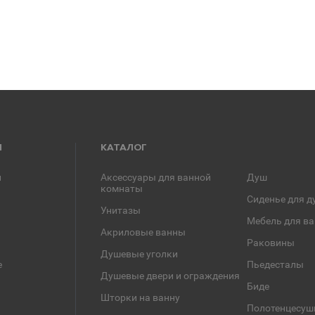
Я
КАТАЛОГ
и
Аксессуары для ванной
Душ
комнаты
Сиденье для д
Унитазы
Мебель для в
Акриловые ванны
Раковины
Душевые уголки
е
Пьедесталы
Душевые двери и ограждения
Биде
Шторки на ванну
Полотенцесуш