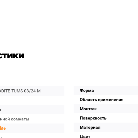
стики
Форма
DITE-TUMS-03/24-M
Область применения
Монтаж
н
Поверхность
анной комнаты
Материал
ite
Цвет
я