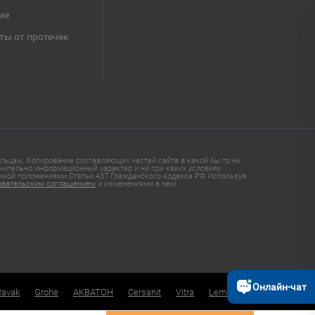
ие
ты от протечек
ьцам. Копирование составляющих частей сайта в какой бы то ни
чительно информационный характер и ни при каких условиях
яемой положениями Статьи 437 Гражданского кодекса РФ Используя
овательским соглашением
и изменениями в нем.
Онлайн-чат
Ravak
Grohe
АКВАТОН
Cersanit
Vitra
Lemark