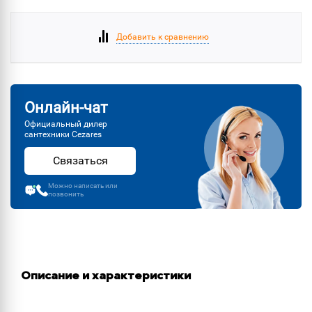
Добавить к сравнению
Онлайн-чат
Официальный дилер
сантехники Cezares
Связаться
Можно написать или
позвонить
Описание и характеристики