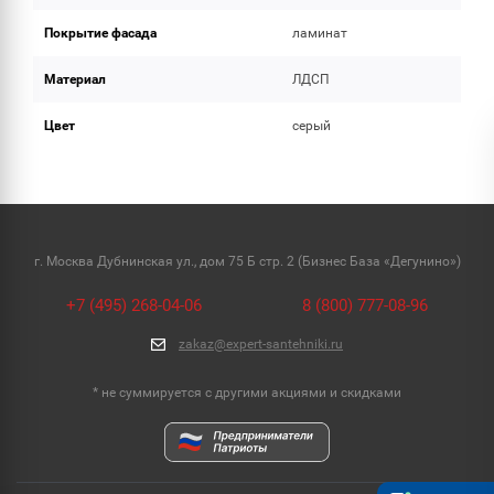
Покрытие фасада
ламинат
Материал
ЛДСП
Цвет
серый
г. Москва Дубнинская ул., дом 75 Б стр. 2 (Бизнес База «Дегунино»)
+7 (495) 268-04-06
8 (800) 777-08-96
zakaz@expert-santehniki.ru
* не суммируется с другими акциями и скидками