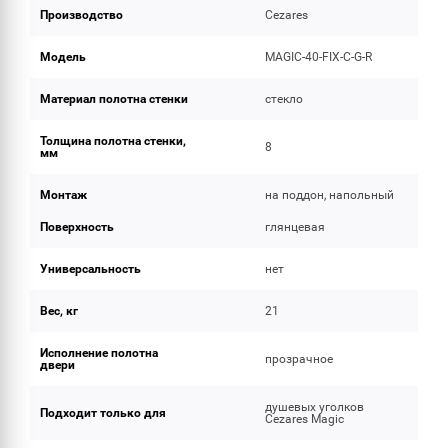
Производство
Cezares
Модель
MAGIC-40-FIX-C-G-R
Материал полотна стенки
стекло
Толщина полотна стенки,
8
мм
Монтаж
на поддон, напольный
Поверхность
глянцевая
Универсальность
нет
Вес, кг
21
Исполнение полотна
прозрачное
двери
душевых уголков
Подходит только для
Cezares Magic