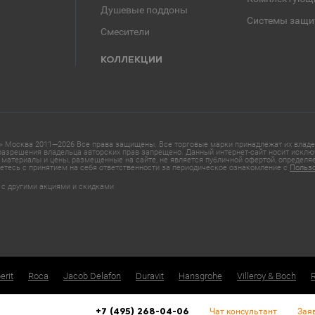
Душевые поддоны
Системы защи
Смесители
КОЛЛЕКЦИИ
 Москва 2011—2026 Все права защищены. Все торговые марки принадлежат их владел
азрешения владельца авторских прав запрещено. Данный интернет-сайт носит исклю
материалы и цены, размещенные на сайте, не является публичной офертой, определ
етесь с принятием на себя ответственности за периодическое ознакомление с
Польз
 с другими акциями и скидками
erit
Roca
Jacob Delafon
Duravit
Hansgrohe
Villeroy & Boch
Чат консультант
Зая
+7 (495) 268-04-06