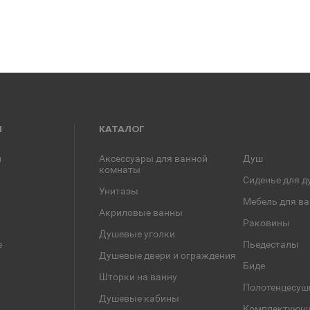
Я
КАТАЛОГ
и
Аксессуары для ванной
Душ
комнаты
Сиденье для д
Унитазы
Мебель для в
Акриловые ванны
Раковины
Душевые уголки
е
Пьедесталы
Душевые двери и ограждения
Биде
Шторки на ванну
Полотенцесуш
Душевые кабины
Комплектующ