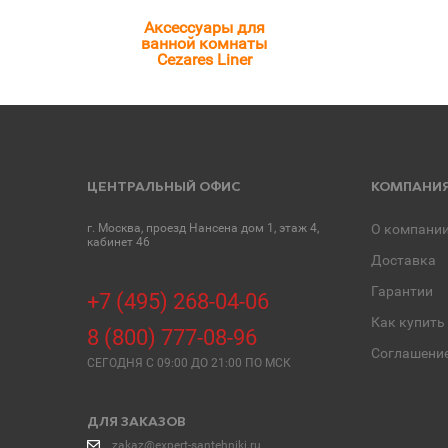
Аксессуары для
ванной комнаты
Cezares Liner
ЦЕНТРАЛЬНЫЙ ОФИС
КОМПАНИ
г. Москва, проезд Нансена дом 1, этаж 4,
О компани
кабинет 46
Доставка
Гарантии
+7 (495) 268-04-06
Как купить
8 (800) 777-08-96
Соглашени
СЕГОДНЯ C 09:00 ДО 21:00 ПО МСК
ДЛЯ ЗАКАЗОВ
zakaz@expert-santehniki.ru