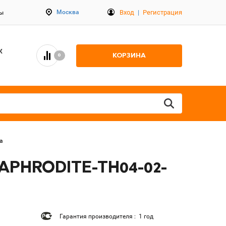
Вход
|
Регистрация
Москва
ты
К
КОРЗИНА
0
а
 APHRODITE-TH04-02-
Гарантия производителя : 1 год