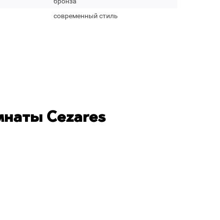
бронза
современный стиль
мнаты Cezares