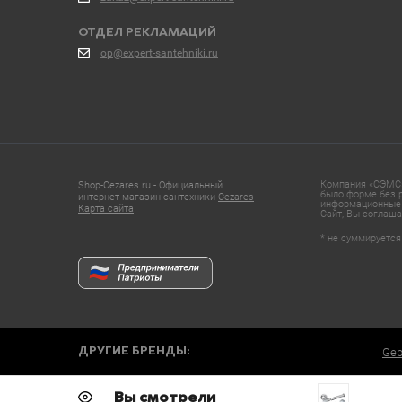
ОТДЕЛ РЕКЛАМАЦИЙ
op@expert-santehniki.ru
Компания «СЭМС»
Shop-Cezares.ru - Официальный
было форме без р
интернет-магазин сантехники
Cezares
информационные 
Карта сайта
Сайт, Вы соглаша
* не суммируется
ДРУГИЕ БРЕНДЫ:
Geb
Вы смотрели