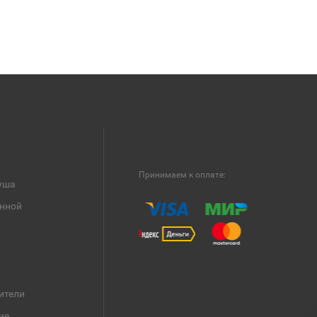
Принимаем к оплате:
уша
анной
ители
ие