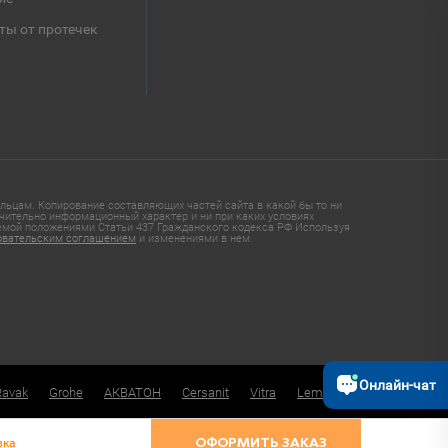
ты от протечек
ьцам. Копирование составляющих частей сайта в какой бы то ни
чительно информационный характер и ни при каких условиях
яемой положениями Статьи 437 Гражданского кодекса РФ Используя
овательским соглашением
и изменениями в нем.
Онлайн-чат
Ravak
Grohe
АКВАТОН
Cersanit
Vitra
Lemark
вка
ОФОРМИТЬ ЗАКАЗ