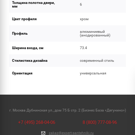
Толщина полотна двери,
6
мм
Цвет профиля
хром
алюминиевый
Профиль
(анодированный)
Ширина входа, см
73.4
Стилистика дизайна
современный стиль
Ориентация
универсальная
г. Москва Дубнинская ул., дом 75 Б стр. 2 (Бизнес База «Дегунино»)
+7 (495) 268-04-06
8 (800) 777-08-96
zakaz@expert-santehniki.ru