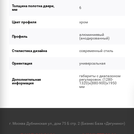
Толщина полотна двери,
6
мм
Цвет профиля
хром
алюминиевый
Профиль
(анодированный)
Стилистика дизайна
современный стиль
Ориентация
универсальная
габариты с диапазоном
Дополнительная
регулировок: (1280-
информация
1320)x(880-900)x1950
мм
г. Москва Дубнинская ул., дом 75 Б стр. 2 (Бизнес База «Дегунино»)