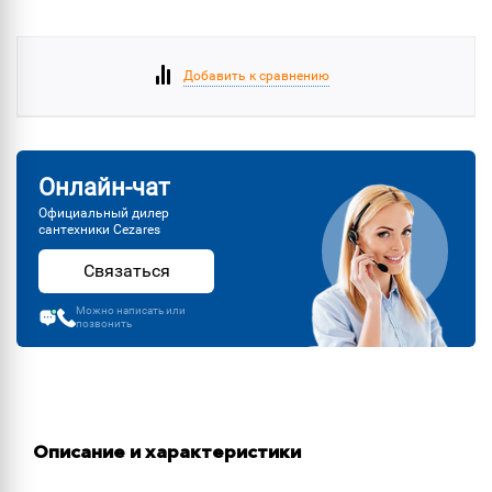
Добавить к сравнению
Онлайн-чат
Официальный дилер
сантехники Cezares
Связаться
Можно написать или
позвонить
Описание и характеристики