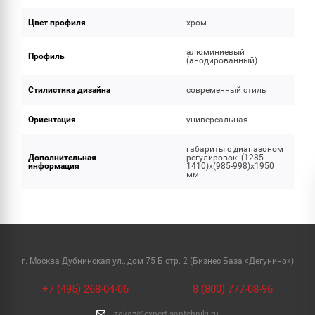
Цвет профиля
хром
алюминиевый
Профиль
(анодированный)
Стилистика дизайна
современный стиль
Ориентация
универсальная
габариты с диапазоном
Дополнительная
регулировок: (1285-
информация
1410)x(985-998)x1950
мм
г. Москва Дубнинская ул., дом 75 Б стр. 2 (Бизнес База «Дегунино»)
+7 (495) 268-04-06
8 (800) 777-08-96
zakaz@expert-santehniki.ru