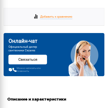
Добавить к сравнению
Онлайн-чат
Официальный дилер
сантехники Cezares
Связаться
Можно написать или
позвонить
Описание и характеристики