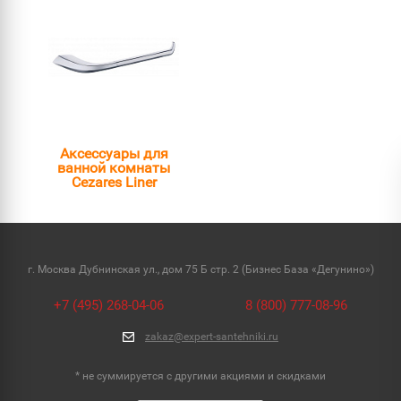
Аксессуары для
ванной комнаты
Cezares Liner
г. Москва Дубнинская ул., дом 75 Б стр. 2 (Бизнес База «Дегунино»)
+7 (495) 268-04-06
8 (800) 777-08-96
zakaz@expert-santehniki.ru
* не суммируется с другими акциями и скидками