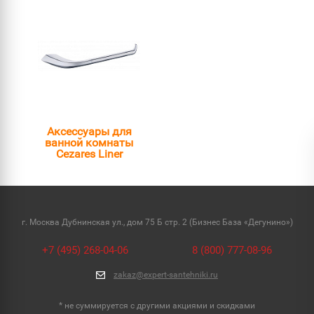
Аксессуары для
ванной комнаты
Cezares Liner
г. Москва Дубнинская ул., дом 75 Б стр. 2 (Бизнес База «Дегунино»)
+7 (495) 268-04-06
8 (800) 777-08-96
zakaz@expert-santehniki.ru
* не суммируется с другими акциями и скидками