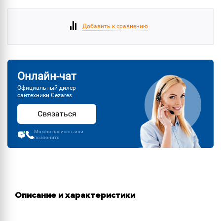
Добавить к сравнению
Онлайн-чат
Официальный дилер
сантехники Cezares
Связаться
Можно написать или
позвонить
Описание и характеристики