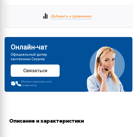
Добавить к сравнению
Онлайн-чат
Официальный дилер
сантехники Cezares
Связаться
Можно написать или
позвонить
Описание и характеристики