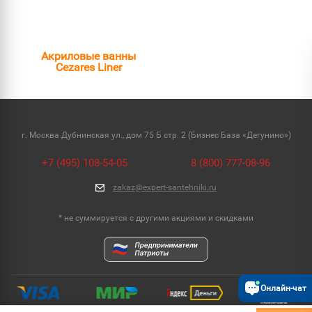
Акриловые ванны
Cezares Liner
г. Москва Дубнинская ул., дом 75 Б стр. 2 (Бизнес База «Дегунино»)
+7 (495) 108-54-05
8 (800) 777-08-96
zakaz@expert-santehniki.ru
* не суммируется с другими акциями и скидками
Онлайн-чат