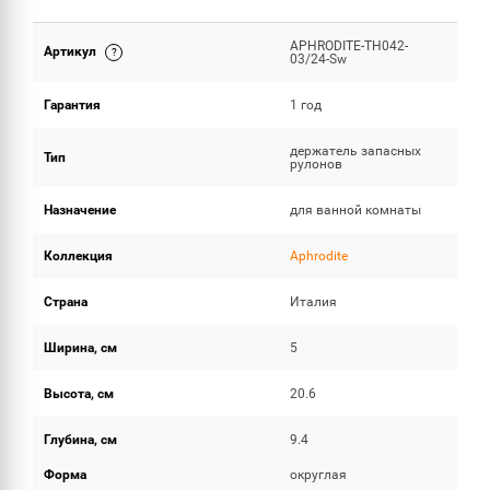
APHRODITE-TH042-
Артикул
ОБЪЕМ ПОСТАВКИ
03/24-Sw
Гарантия
1 год
держатель запасных
Тип
рулонов
Назначение
для ванной комнаты
Коллекция
Aphrodite
Страна
Италия
Ширина, см
5
Высота, см
20.6
Глубина, см
9.4
Форма
округлая