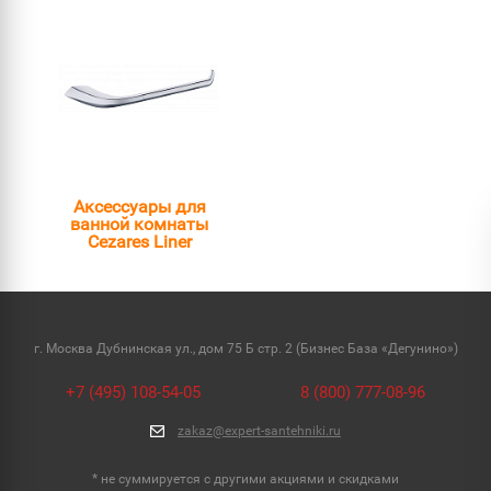
Аксессуары для
ванной комнаты
Cezares Liner
г. Москва Дубнинская ул., дом 75 Б стр. 2 (Бизнес База «Дегунино»)
+7 (495) 108-54-05
8 (800) 777-08-96
zakaz@expert-santehniki.ru
* не суммируется с другими акциями и скидками