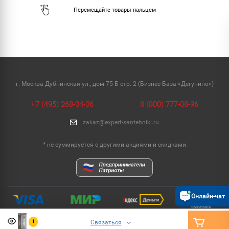
г. Москва Дубнинская ул., дом 75 Б стр. 2 (Бизнес База «Дегунино»)
+7 (495) 268-04-06
8 (800) 777-08-96
zakaz@expert-santehniki.ru
* не суммируется с другими акциями и скидками
Онлайн-чат
Связаться
1