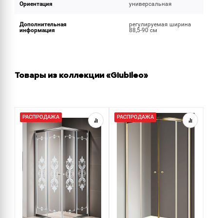
Ориентация
универсальная
Дополнительная
регулируемая ширина
информация
88,5-90 см
Товары из коллекции «Giubileo»
РАСПРОДАЖА
РАСПРОДАЖА
Р