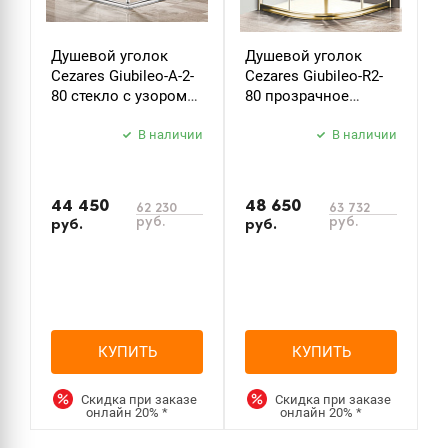
Душевой уголок
Душевой уголок
Д
Cezares Giubileo-A-2-
Cezares Giubileo-R2-
C
80 стекло с узором
80 прозрачное
9
хром
стекло золото
з
В наличии
В наличии
44 450
48 650
5
62 230
63 732
руб.
руб.
руб.
руб.
р
КУПИТЬ
КУПИТЬ
Скидка при заказе
Скидка при заказе
онлайн
20%
*
онлайн
20%
*