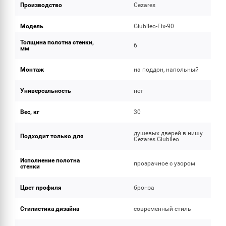
Производство
Cezares
Модель
Giubileo-Fix-90
Толщина полотна стенки,
6
мм
Монтаж
на поддон, напольный
Универсальность
нет
Вес, кг
30
душевых дверей в нишу
Подходит только для
Cezares Giubileo
Исполнение полотна
прозрачное с узором
стенки
Цвет профиля
бронза
Стилистика дизайна
современный стиль