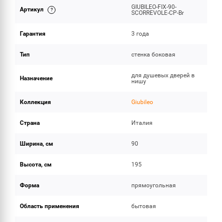
GIUBILEO-FIX-90-
Артикул
ОБЪЕМ ПОСТАВКИ
SCORREVOLE-CP-Br
Гарантия
3 года
Тип
стенка боковая
для душевых дверей в
Назначение
нишу
Коллекция
Giubileo
Страна
Италия
Ширина, см
90
Высота, см
195
Форма
прямоугольная
Область применения
бытовая