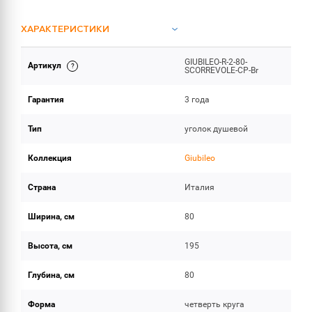
ХАРАКТЕРИСТИКИ
GIUBILEO-R-2-80-
Артикул
ОБЪЕМ ПОСТАВКИ
SCORREVOLE-CP-Br
Гарантия
3 года
Тип
уголок душевой
Коллекция
Giubileo
Страна
Италия
Ширина, см
80
Высота, см
195
Глубина, см
80
Форма
четверть круга