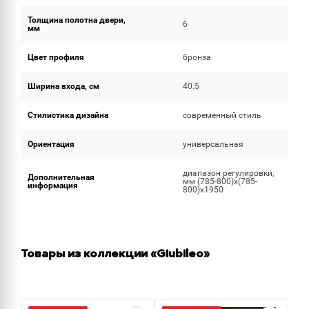
Толщина полотна двери,
6
мм
Цвет профиля
бронза
Ширина входа, см
40.5
Стилистика дизайна
современный стиль
Ориентация
универсальная
диапазон регулировки,
Дополнительная
мм (785-800)x(785-
информация
800)x1950
Товары из коллекции «Giubileo»