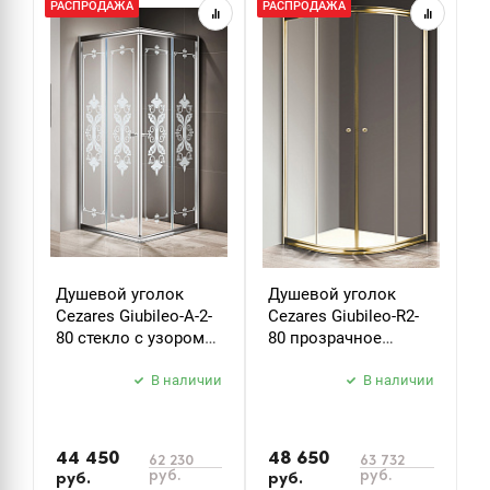
РАСПРОДАЖА
РАСПРОДАЖА
Р
Душевой уголок
Душевой уголок
Д
Cezares Giubileo-A-2-
Cezares Giubileo-R2-
C
80 стекло с узором
80 прозрачное
9
хром
стекло золото
з
В наличии
В наличии
44 450
48 650
5
62 230
63 732
руб.
руб.
руб.
руб.
р