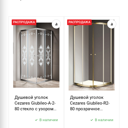
РАСПРОДАЖА
РАСПРОДАЖА
Р
Душевой уголок
Душевой уголок
Д
Cezares Giubileo-A-2-
Cezares Giubileo-R2-
C
80 стекло с узором
80 прозрачное
9
хром
стекло золото
з
В наличии
В наличии