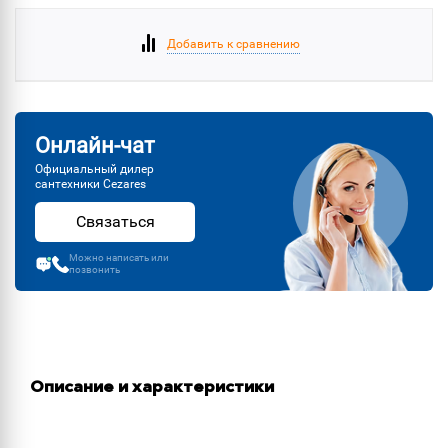
Добавить к сравнению
Онлайн-чат
Официальный дилер
сантехники Cezares
Связаться
Можно написать или
позвонить
Описание и характеристики