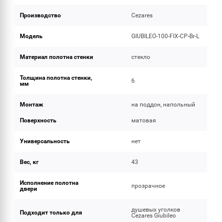
Производство
Cezares
Модель
GIUBILEO-100-FIX-CP-Br-L
Материал полотна стенки
стекло
Толщина полотна стенки,
6
мм
Монтаж
на поддон, напольный
Поверхность
матовая
Универсальность
нет
Вес, кг
43
Исполнение полотна
прозрачное
двери
душевых уголков
Подходит только для
Cezares Giubileo