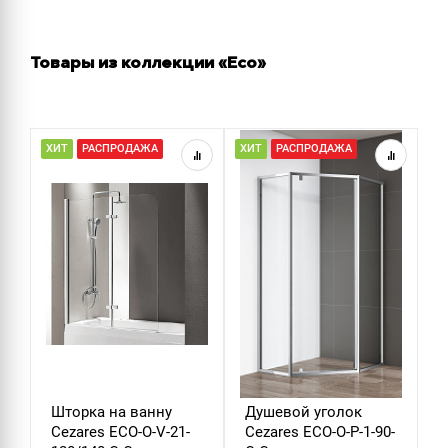
Товары из коллекции «Eco»
ХИТ
РАСПРОДАЖА
ХИТ
РАСПРОДАЖА
Н
Р
Шторка на ванну
Душевой уголок
Д
Cezares ECO-O-V-21-
Cezares ECO-O-P-1-90-
C