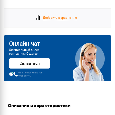
Добавить к сравнению
Онлайн-чат
Официальный дилер
сантехники Cezares
Связаться
Можно написать или
позвонить
Описание и характеристики