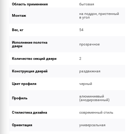
Область применения
бытовая
на поддон, пристенный
Монтаж
в угол
Вес, кг
54
Исполнение полотна
прозрачное
двери
Количество секций двери
2
Конструкция дверей
раздвижная
Цвет профиля
черный
алюминиевый
Профиль
(анодированный)
Стилистика дизайна
современный стиль
Ориентация
универсальная