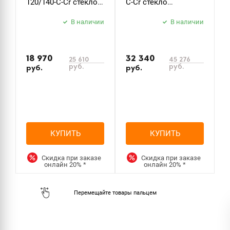
120/140-C-Cr стекло
C-Cr стекло
B
прозрачное
прозрачное
б
В наличии
В наличии
з
18 970
32 340
25 610
45 276
руб.
руб.
руб.
руб.
р
КУПИТЬ
КУПИТЬ
Скидка при заказе
Скидка при заказе
онлайн
20%
*
онлайн
20%
*