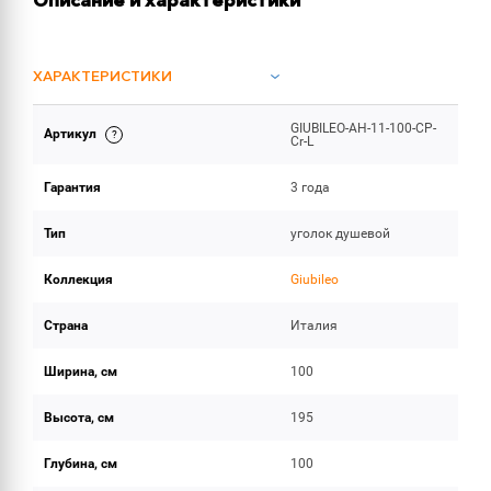
Описание и характеристики
ХАРАКТЕРИСТИКИ
GIUBILEO-AH-11-100-CP-
Артикул
ОБЪЕМ ПОСТАВКИ
Cr-L
Гарантия
3 года
Тип
уголок душевой
Коллекция
Giubileo
Страна
Италия
Ширина, см
100
Высота, см
195
Глубина, см
100