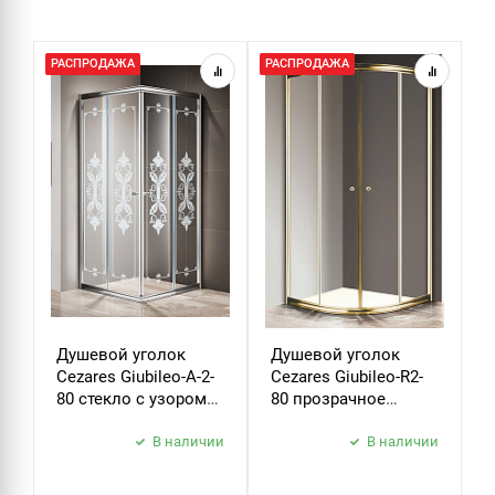
РАСПРОДАЖА
РАСПРОДАЖА
Р
Душевой уголок
Душевой уголок
Д
Cezares Giubileo-A-2-
Cezares Giubileo-R2-
C
80 стекло с узором
80 прозрачное
9
хром
стекло золото
з
В наличии
В наличии