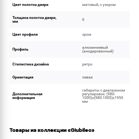
Цвет полотна двери
матовый, с узором
Толщина полотна двери,
6
мм
Цвет профиля
хром
алюминиевый
Профиль
(анодированный)
Стилистика дизайна
ретро
Ориентация
левая
габариты с диапазоном
Дополнительная
регулировок: (980-
информация
1000)x(980-1000)x1950
мм
Товары из коллекции «Giubileo»