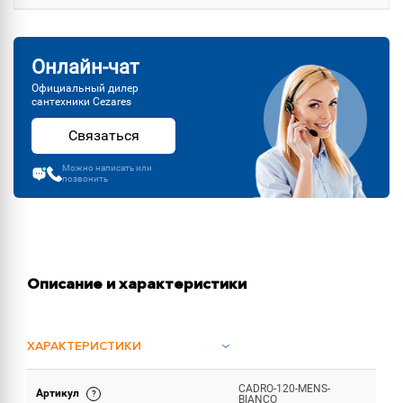
Онлайн-чат
Официальный дилер
сантехники Cezares
Связаться
Можно написать или
позвонить
Описание и характеристики
ХАРАКТЕРИСТИКИ
CADRO-120-MENS-
Артикул
ОБЪЕМ ПОСТАВКИ
BIANCO