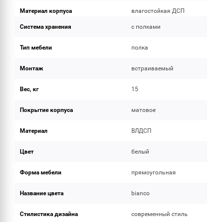
Материал корпуса
влагостойкая ДСП
Система хранения
с полками
Тип мебели
полка
Монтаж
встраиваемый
Вес, кг
15
Покрытие корпуса
матовое
Материал
ВЛДСП
Цвет
белый
Форма мебели
прямоугольная
Название цвета
bianco
Стилистика дизайна
современный стиль