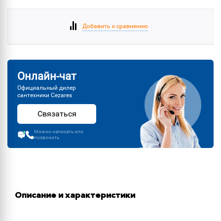
Добавить к сравнению
Онлайн-чат
Официальный дилер
сантехники Cezares
Связаться
Можно написать или
позвонить
Описание и характеристики