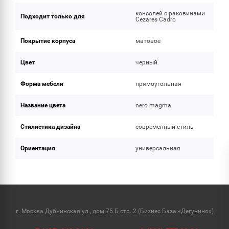
консолей с раковинами
Подходит только для
Cezares Cadro
Покрытие корпуса
матовое
Цвет
черный
Форма мебели
прямоугольная
Название цвета
nero magma
Стилистика дизайна
современный стиль
Ориентация
универсальная
г. Москва Дубнинская ул., дом 75 Б стр. 2 (Бизнес База «Дегунино»)