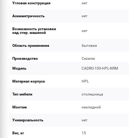
Угловая конструкция
нет
Асимметричность
нет
Возможность установки
нет
над стир. машиной
Область применения
бытовая
Производство
Cezares
Модель
CADRO-100-HPL-NRM
Материал корпуса
HPL
Тип мебели
столешница
Монтаж
накладной
Универсальность
нет
Вес, кг
15