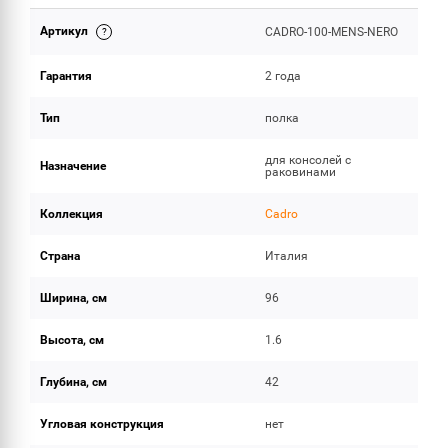
Артикул
CADRO-100-MENS-NERO
ОБЪЕМ ПОСТАВКИ
Гарантия
2 года
Тип
полка
для консолей с
Назначение
раковинами
Коллекция
Cadro
Страна
Италия
Ширина, см
96
Высота, см
1.6
Глубина, см
42
Угловая конструкция
нет