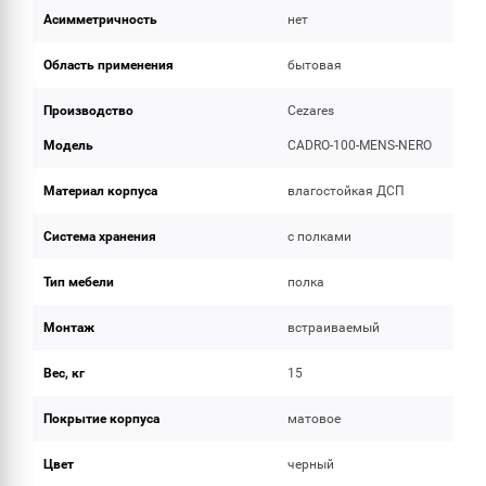
Асимметричность
нет
Область применения
бытовая
Производство
Cezares
Модель
CADRO-100-MENS-NERO
Материал корпуса
влагостойкая ДСП
Система хранения
с полками
Тип мебели
полка
Монтаж
встраиваемый
Вес, кг
15
Покрытие корпуса
матовое
Цвет
черный