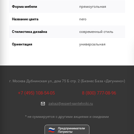
Форма мебели
прямоугольная
Название цвета
nero
Стилистика дизайна
современный стиль
Ориентация
универсальная
г. Москва Дубнинская ул., дом 75 Б стр. 2 (Бизнес База «Дегунино»)
+7 (495) 108-54-05
8 (800) 777-08-96
zakaz@expert-santehniki.ru
* не суммируется с другими акциями и скидками