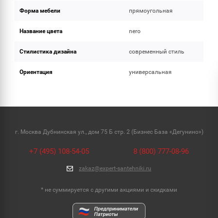
Форма мебели
прямоугольная
Название цвета
nero
Стилистика дизайна
современный стиль
Ориентация
универсальная
г. Москва Дубнинская ул., дом 75 Б стр. 2 (Бизнес База «Дегунино»)
+7 (495) 108-54-05
8 (800) 777-08-96
zakaz@expert-santehniki.ru
* не суммируется с другими акциями и скидками