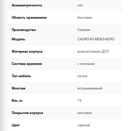
Асимметричность
нет
Область применения
бытовая
Производство
Cezares
Модель
CADRO-80-MENS-NERO
Материал корпуса
влагостойкая ДСП
Система хранения
с полками
Тип мебели
полка
Монтаж
встраиваемый
Вес, кг
15
Покрытие корпуса
матовое
Цвет
черный