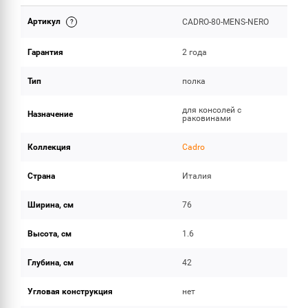
Артикул
CADRO-80-MENS-NERO
ОБЪЕМ ПОСТАВКИ
Гарантия
2 года
Тип
полка
для консолей с
Назначение
раковинами
Коллекция
Cadro
Страна
Италия
Ширина, см
76
Высота, см
1.6
Глубина, см
42
Угловая конструкция
нет