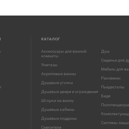
Я
КАТАЛОГ
и
Аксессуары для ванной
Душ
комнаты
Сиденье для д
Унитазы
Мебель для в
Акриловые ванны
Раковины
Душевые уголки
е
Пьедесталы
Душевые двери и ограждения
Биде
Шторки на ванну
Полотенцесуш
Душевые кабины
Комплектующ
Душевые поддоны
Системы защи
Смесители