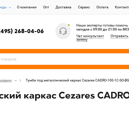
енды
О компании
Опт
Доставка
Сервис
Оплата
Контак
Наши эксперты готовы помочь
сегодня c 09:00 до 21:00 по МС
(495) 268-04-06
Чат консультант
Отправить
заявку
аковину
Тумба под металлический каркас Cezares CADRO-100-1C-SO-BG
ский каркас Cezares CADRO