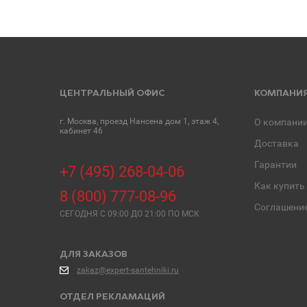
ЦЕНТРАЛЬНЫЙ ОФИС
КОМПАНИ
г. Москва, проезд Нансена дом 1, этаж 4,
О компани
кабинет 46
Доставка
Гарантии
+7 (495) 268-04-06
Как купить
8 (800) 777-08-96
Соглашени
СЕГОДНЯ C 09:00 ДО 21:00 ПО МСК
ДЛЯ ЗАКАЗОВ
zakaz@expert-santehniki.ru
ОТДЕЛ РЕКЛАМАЦИЙ