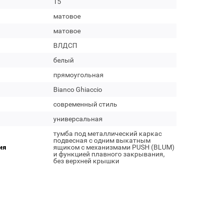
15
матовое
матовое
ВЛДСП
белый
прямоугольная
Bianco Ghiaccio
современный стиль
универсальная
тумба под металлический каркас
подвесная с одним выкатным
ия
ящиком c механизмами PUSH (BLUM)
и функцией плавного закрывания,
без верхней крышки