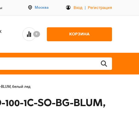
Вход
|
Регистрация
Москва
ты
К
КОРЗИНА
0
-BLUM, белый лед
-100-1C-SO-BG-BLUM,