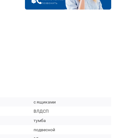
позвонить
с ящиками
ВЛДСП
тумба
подвесной