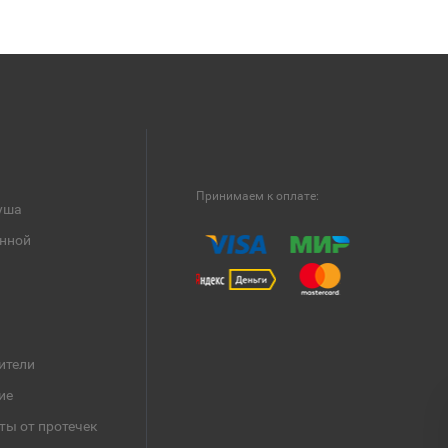
Принимаем к оплате:
уша
анной
ители
ие
ты от протечек