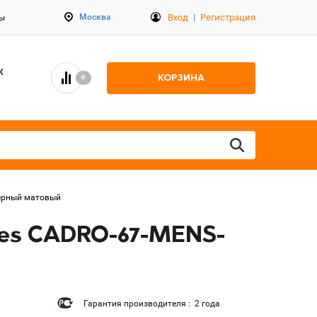
Вход
|
Регистрация
Москва
ты
К
КОРЗИНА
0
черный матовый
res CADRO-67-MENS-
Гарантия производителя : 2 года