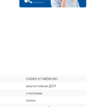
позвонить
CADRO-67-MENS-NO
влагостойкая ДСП
с полками
полка