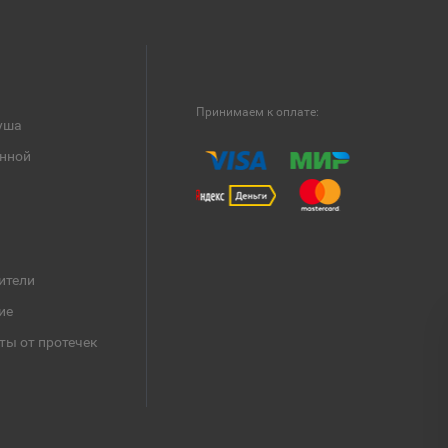
Принимаем к оплате:
уша
анной
ители
ие
ты от протечек