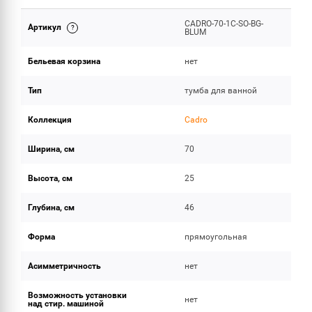
CADRO-70-1C-SO-BG-
Артикул
ОБЪЕМ ПОСТАВКИ
BLUM
Бельевая корзина
нет
Тип
тумба для ванной
Коллекция
Cadro
Ширина, см
70
Высота, см
25
Глубина, см
46
Форма
прямоугольная
Асимметричность
нет
Возможность установки
нет
над стир. машиной