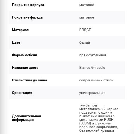
Покрытие корпуса
матовое
Покрытие фасада
матовое
Материал
ВЛДСП
Цвет
белый
Форма мебели
прямоугольная
Название цвета
Bianco Ghiaccio
Стилистика дизайна
современный стиль
Ориентация
универсальная
тумба под
металлический каркас
подвесная с одним
Дополнительная
выкатным ящиком c
информация
механизмами PUSH
(BLUM) и функцией
плавного закрывания,
без верхней крышки