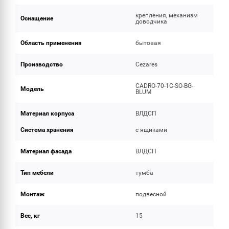
крепления, механизм
Оснащение
доводчика
Область применения
бытовая
Производство
Cezares
CADRO-70-1C-SO-BG-
Модель
BLUM
Материал корпуса
ВЛДСП
Система хранения
с ящиками
Материал фасада
ВЛДСП
Тип мебели
тумба
Монтаж
подвесной
Вес, кг
15