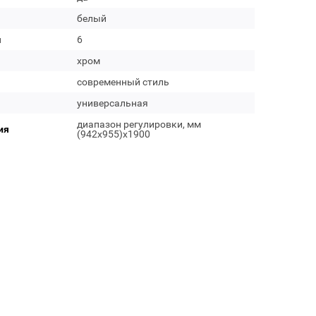
белый
м
6
хром
современный стиль
универсальная
диапазон регулировки, мм
ия
(942x955)x1900