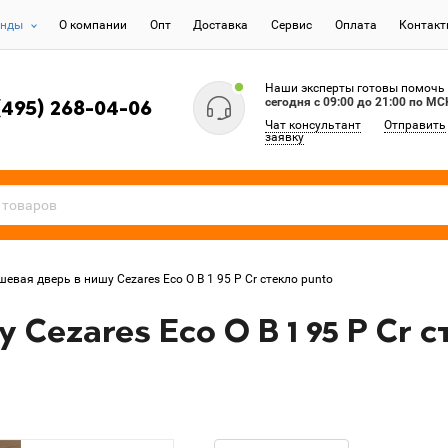
енды
О компании
Опт
Доставка
Сервис
Оплата
Контак
Наши эксперты готовы помочь
сегодня c 09:00 до 21:00 по МС
(495) 268-04-06
Чат консультант
Отправить
заявку
евая дверь в нишу Cezares Eco O B 1 95 P Cr стекло punto
Cezares Eco O B 1 95 P Cr с