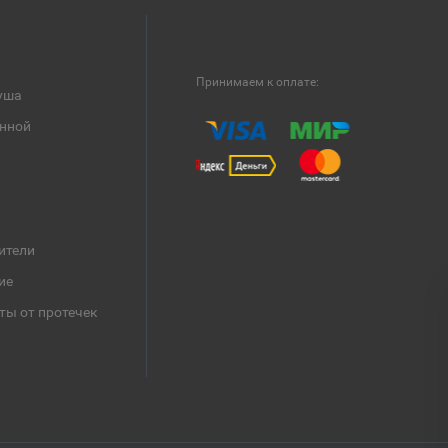
Принимаем к оплате:
уша
анной
ители
ие
ты от протечек