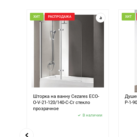
ХИТ
РАСПРОДАЖА
ХИТ
Шторка на ванну Cezares ECO-
Душев
O-V-21-120/140-C-Cr стекло
P-1-9
прозрачное
В наличии