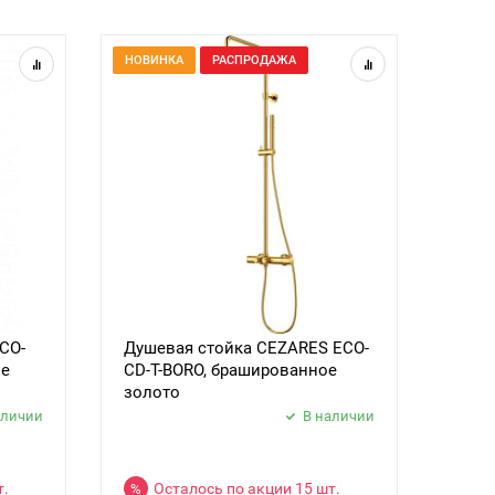
НОВИНКА
РАСПРОДАЖА
CO-
Душевая стойка CEZARES ECO-
ое
CD-T-BORO, брашированное
золото
аличии
В наличии
т.
Осталось по акции 15 шт.
%