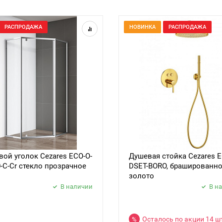
РАСПРОДАЖА
НОВИНКА
РАСПРОДАЖА
ой уголок Cezares ECO-O-
Душевая стойка Cezares E
0-C-Cr стекло прозрачное
DSET-BORO, брашированн
золото
В наличии
В н
Осталось по акции 14 ш
%