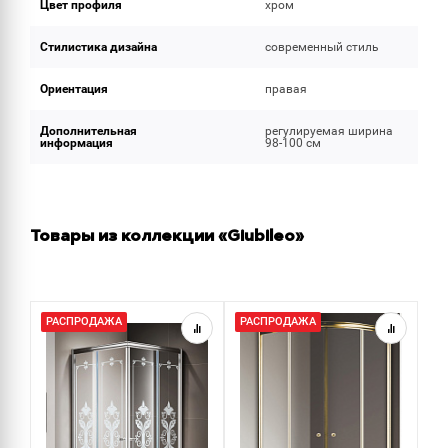
Цвет профиля
хром
Стилистика дизайна
современный стиль
Ориентация
правая
Дополнительная
регулируемая ширина
информация
98-100 см
Товары из коллекции «Giubileo»
РАСПРОДАЖА
РАСПРОДАЖА
Р