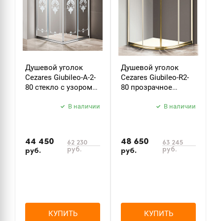
Душевой уголок
Душевой уголок
Д
Cezares Giubileo-A-2-
Cezares Giubileo-R2-
C
80 стекло с узором
80 прозрачное
9
хром
стекло золото
з
В наличии
В наличии
44 450
48 650
5
62 230
63 245
руб.
руб.
руб.
руб.
р
КУПИТЬ
КУПИТЬ