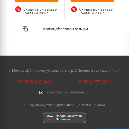
Скидка при заказе
Скидка при заказе
онлайн
20%
*
онлайн
20%
*
г. Москва Дубнинская ул., дом 75 Б стр. 2 (Бизнес База «Дегунино»)
+7 (495) 268-04-06
8 (800) 777-08-96
zakaz@expert-santehniki.ru
* не суммируется с другими акциями и скидками