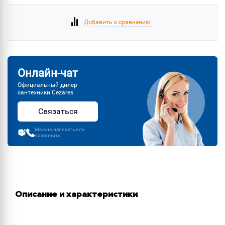
Добавить к сравнению
Онлайн-чат
Официальный дилер
сантехники Cezares
Связаться
Можно написать или
позвонить
Описание и характеристики