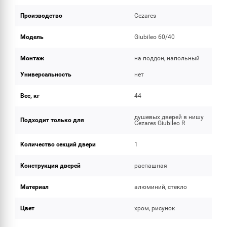
Производство
Cezares
Модель
Giubileo 60/40
Монтаж
на поддон, напольный
Универсальность
нет
Вес, кг
44
душевых дверей в нишу
Подходит только для
Cezares Giubileo R
Количество секций двери
1
Конструкция дверей
распашная
Материал
алюминий, стекло
Цвет
хром, рисунок