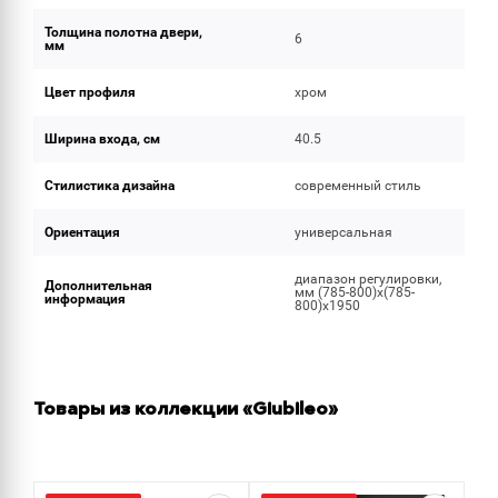
Толщина полотна двери,
6
мм
Цвет профиля
хром
Ширина входа, см
40.5
Стилистика дизайна
современный стиль
Ориентация
универсальная
диапазон регулировки,
Дополнительная
мм (785-800)x(785-
информация
800)x1950
Товары из коллекции «Giubileo»