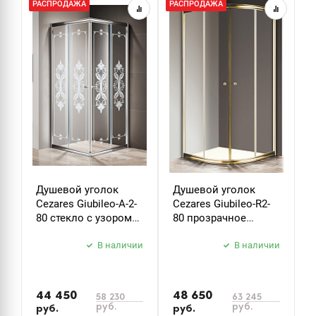
РАСПРОДАЖА
РАСПРОДАЖА
Р
Душевой уголок
Душевой уголок
Д
Cezares Giubileo-A-2-
Cezares Giubileo-R2-
C
80 стекло с узором
80 прозрачное
9
хром
стекло золото
з
В наличии
В наличии
44 450
48 650
5
58 230
63 245
руб.
руб.
руб.
руб.
р