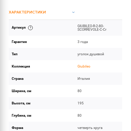
ХАРАКТЕРИСТИКИ
GIUBILEO-R-2-80-
Артикул
ОБЪЕМ ПОСТАВКИ
SCORREVOLE-C-Cr
Гарантия
3 года
Тип
уголок душевой
Коллекция
Giubileo
Страна
Италия
Ширина, см
80
Высота, см
195
Глубина, см
80
Форма
четверть круга