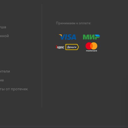
Принимаем к оплате:
уша
анной
ители
ие
ты от протечек