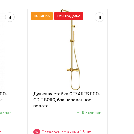
НОВИНКА
РАСПРОДАЖА
CO-
Душевая стойка CEZARES ECO-
ое
CD-T-BORO, брашированное
золото
аличии
В наличии
т.
Осталось по акции 15 шт.
%