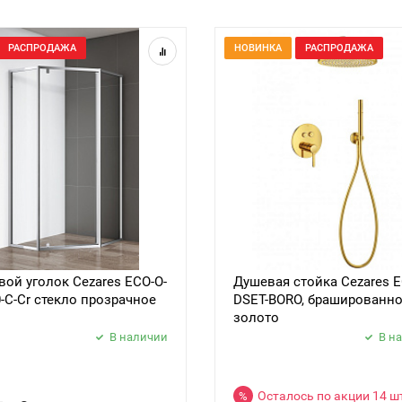
РАСПРОДАЖА
НОВИНКА
РАСПРОДАЖА
ой уголок Cezares ECO-O-
Душевая стойка Cezares E
0-C-Cr стекло прозрачное
DSET-BORO, брашированн
золото
В наличии
В н
Осталось по акции 14 ш
%