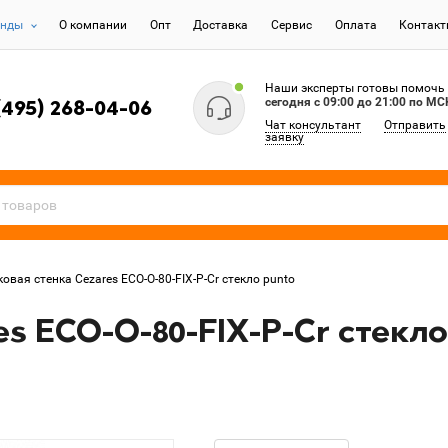
енды
О компании
Опт
Доставка
Сервис
Оплата
Контак
Наши эксперты готовы помочь
сегодня c 09:00 до 21:00 по МС
(495) 268-04-06
Чат консультант
Отправить
заявку
овая стенка Cezares ECO-O-80-FIX-P-Cr стекло punto
es ECO-O-80-FIX-P-Cr стекло