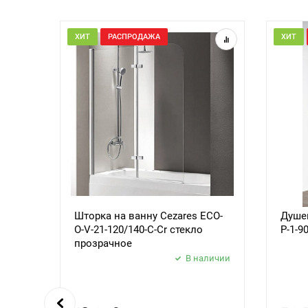
ХИТ
РАСПРОДАЖА
ХИТ
Шторка на ванну Cezares ECO-
Душев
O-V-21-120/140-C-Cr стекло
P-1-9
прозрачное
В наличии