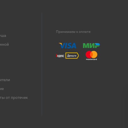
Принимаем к оплате:
уша
анной
ители
ие
ты от протечек