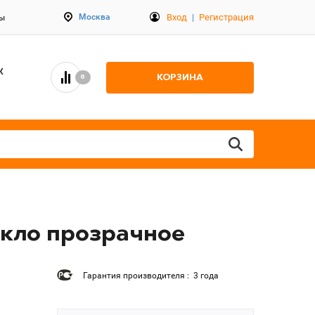
Вход
|
Регистрация
Москва
ты
К
КОРЗИНА
0
екло прозрачное
Гарантия производителя : 3 года