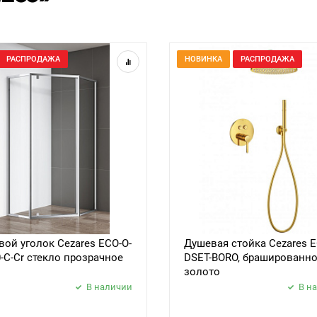
РАСПРОДАЖА
НОВИНКА
РАСПРОДАЖА
ой уголок Cezares ECO-O-
Душевая стойка Cezares E
0-C-Cr стекло прозрачное
DSET-BORO, брашированн
золото
В наличии
В н