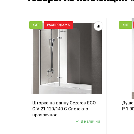
ХИТ
РАСПРОДАЖА
ХИТ
Шторка на ванну Cezares ECO-
Душев
O-V-21-120/140-C-Cr стекло
P-1-9
прозрачное
В наличии