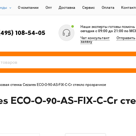
енды
О компании
Опт
Доставка
Сервис
Оплата
Контак
Наши эксперты готовы помочь
сегодня c 09:00 до 21:00 по МС
(495) 108-54-05
Чат консультант
Отправить
заявку
ковая стенка Cezares ECO-O-90-AS-FIX-C-Cr стекло прозрачное
es ECO-O-90-AS-FIX-C-Cr ст