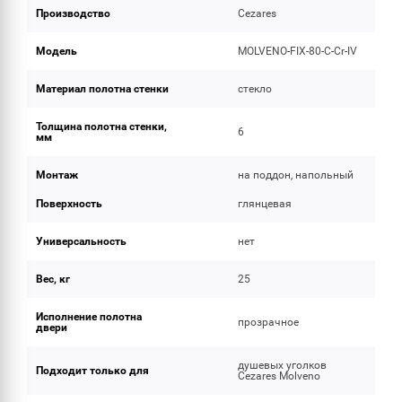
Производство
Cezares
Модель
MOLVENO-FIX-80-C-Cr-IV
Материал полотна стенки
стекло
Толщина полотна стенки,
6
мм
Монтаж
на поддон, напольный
Поверхность
глянцевая
Универсальность
нет
Вес, кг
25
Исполнение полотна
прозрачное
двери
душевых уголков
Подходит только для
Cezares Molveno