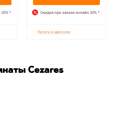
н
20%
*
Скидка при заказе онлайн
20%
*
Ск
Купить в один клик
Куп
мнаты Cezares