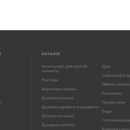
Я
КАТАЛОГ
и
Аксессуары для ванной
Душ
комнаты
Сиденье для д
Унитазы
Мебель для в
Акриловые ванны
Раковины
Душевые уголки
е
Пьедесталы
Душевые двери и ограждения
Биде
Шторки на ванну
Полотенцесуш
Душевые кабины
Комплектующ