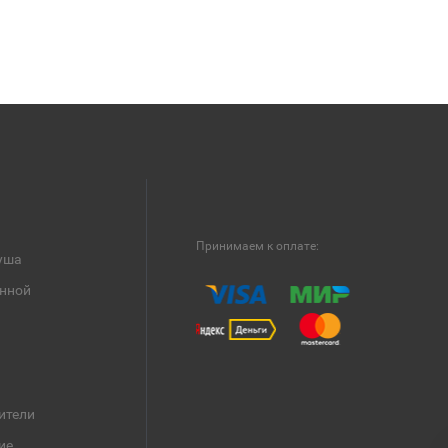
Принимаем к оплате:
уша
анной
ители
ие