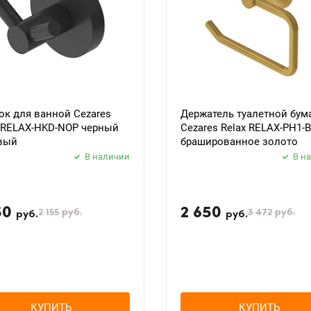
к для ванной Cezares
Держатель туалетной бум
x RELAX-HKD-NOP черный
Cezares Relax RELAX-PH1-
вый
брашированное золото
В наличии
В н
50
2 650
2 155
руб.
3 472
руб.
руб.
руб.
КУПИТЬ
КУПИТЬ