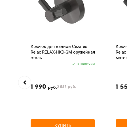
Крючок для ванной Cezares
Крючо
Relax RELAX-HKD-GM оружейная
Rela
сталь
мато
В наличии
1 990
1 5
2 587
руб.
руб.
КУПИТЬ