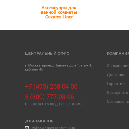
Аксессуары для
ванной комнаты
Cezares Liner
ЦЕНТРАЛЬНЫЙ ОФИС
КОМПАНИ
г. Москва, проезд Нансена дом 1, этаж 4,
О компани
кабинет 46
Доставка
Гарантии
+7 (495) 268-04-06
Как купить
8 (800) 777-08-96
Соглашени
СЕГОДНЯ C 09:00 ДО 21:00 ПО МСК
ДЛЯ ЗАКАЗОВ
zakaz@expert-santehniki.ru