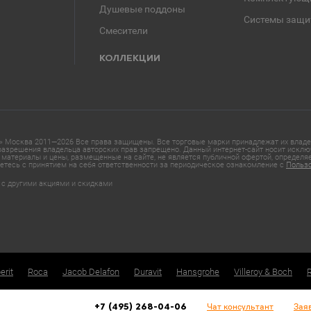
Душевые поддоны
Системы защи
Смесители
КОЛЛЕКЦИИ
 Москва 2011—2026 Все права защищены. Все торговые марки принадлежат их владел
азрешения владельца авторских прав запрещено. Данный интернет-сайт носит исклю
материалы и цены, размещенные на сайте, не является публичной офертой, определ
етесь с принятием на себя ответственности за периодическое ознакомление с
Польз
 с другими акциями и скидками
erit
Roca
Jacob Delafon
Duravit
Hansgrohe
Villeroy & Boch
Чат консультант
Зая
+7 (495) 268-04-06