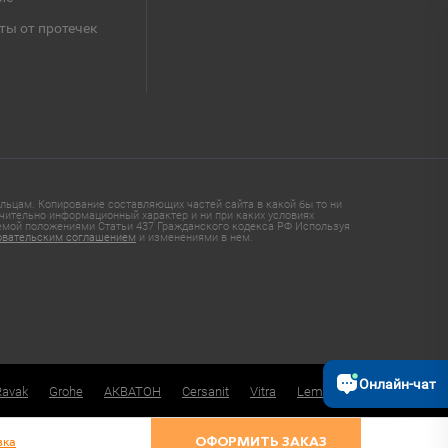
ты от протечек
ьцам. Копирование составляющих частей сайта в какой бы то ни
чительно информационный характер и ни при каких условиях
яемой положениями Статьи 437 Гражданского кодекса РФ Используя
овательским соглашением
и изменениями в нем.
Онлайн-чат
Ravak
Grohe
АКВАТОН
Cersanit
Vitra
Lemark
вка
ОФОРМИТЬ ЗАКАЗ