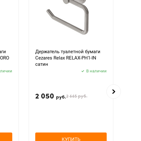
аги
Держатель туалетной бумаги
Держ
BORO
Cezares Relax RELAX-PH1-IN
Ceza
сатин
черн
аличии
В наличии
2 050
2 
2 665
руб.
руб.
КУПИТЬ