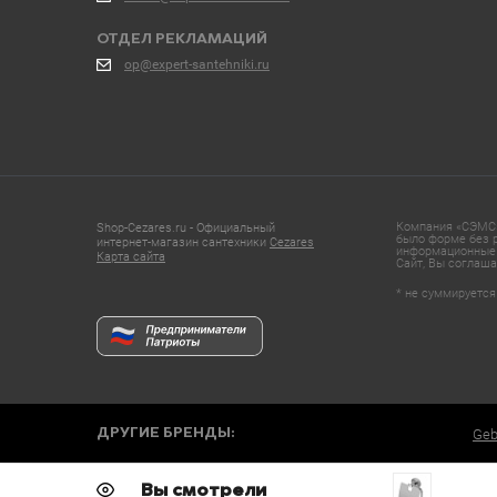
ОТДЕЛ РЕКЛАМАЦИЙ
op@expert-santehniki.ru
Компания «СЭМС»
Shop-Cezares.ru - Официальный
было форме без р
интернет-магазин сантехники
Cezares
информационные 
Карта сайта
Сайт, Вы соглаша
* не суммируется
ДРУГИЕ БРЕНДЫ:
Geb
Вы смотрели