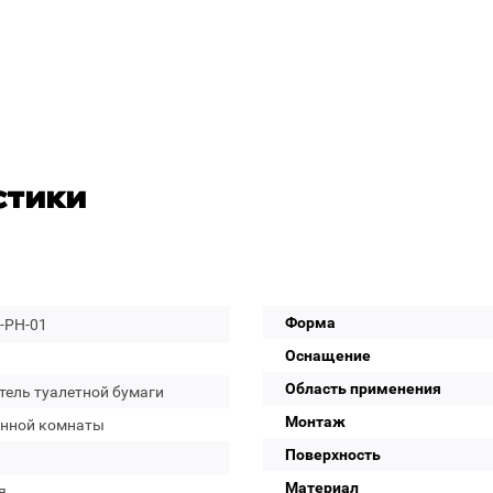
стики
Форма
-PH-01
Оснащение
Область применения
тель туалетной бумаги
Монтаж
анной комнаты
Поверхность
Материал
я