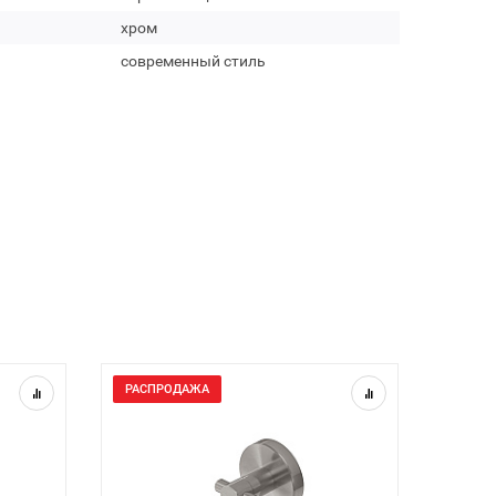
хром
современный стиль
РАСПРОДАЖА
РАСП