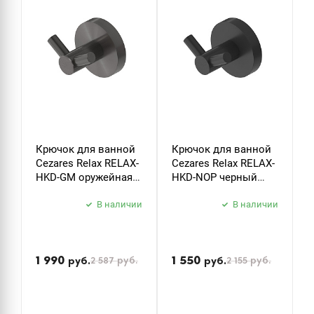
Крючок для ванной
Крючок для ванной
Д
Cezares Relax RELAX-
Cezares Relax RELAX-
т
HKD-GM оружейная
HKD-NOP черный
C
сталь
матовый
P
В наличии
В наличии
б
з
1 990
1 550
2 587
руб.
2 155
руб.
руб.
руб.