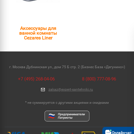
Аксессуары для
ванной комнаты
Cezares Liner
г. Москва Дубнинская ул., дом 75 Б стр. 2 (Бизнес База «Дегунино»)
+7 (495) 268-04-06
8 (800) 777-08-96
zakaz@expert-santehniki.ru
* не суммируется с другими акциями и скидками
Онлайн-чат