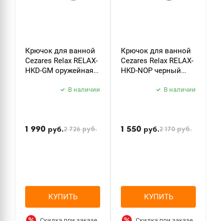
Крючок для ванной
Крючок для ванной
Д
Cezares Relax RELAX-
Cezares Relax RELAX-
т
HKD-GM оружейная
HKD-NOP черный
C
сталь
матовый
P
В наличии
В наличии
б
з
1 990
1 550
2 726
руб.
2 170
руб.
руб.
руб.
КУПИТЬ
КУПИТЬ
Скидка при заказе
Скидка при заказе