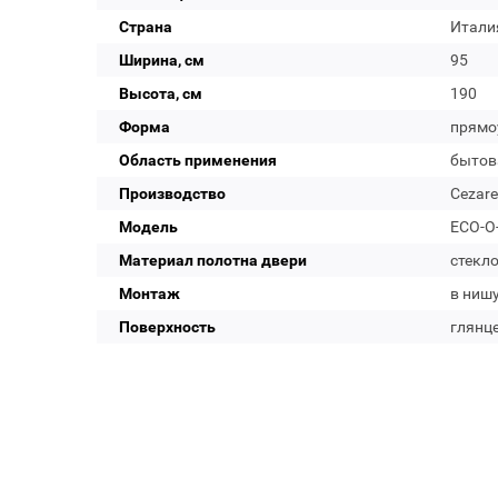
Страна
Итали
Ширина, см
95
Высота, см
190
Форма
прямо
Область применения
бытов
Производство
Cezare
Модель
ECO-O-
Материал полотна двери
стекл
Монтаж
в нишу
Поверхность
глянц