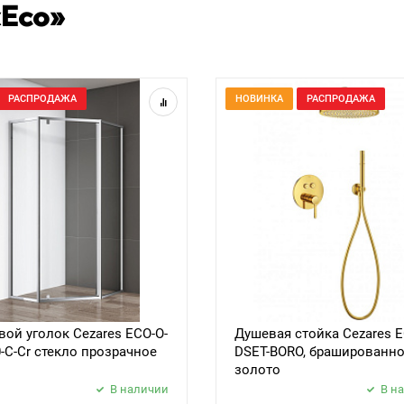
«Eco»
РАСПРОДАЖА
НОВИНКА
РАСПРОДАЖА
ой уголок Cezares ECO-O-
Душевая стойка Cezares E
0-C-Cr стекло прозрачное
DSET-BORO, брашированн
золото
В наличии
В н