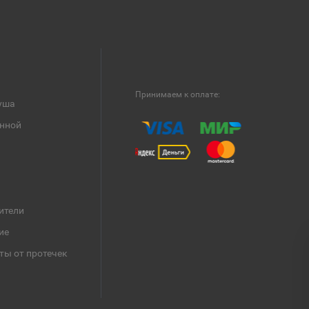
Принимаем к оплате:
уша
анной
ители
ие
ты от протечек