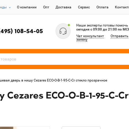
енды
О компании
Опт
Доставка
Сервис
Оплата
Контак
Наши эксперты готовы помочь
сегодня c 09:00 до 21:00 по МС
(495) 108-54-05
Чат консультант
Отправить
заявку
шевая дверь в нишу Cezares ECO-O-B-1-95-C-Cr стекло прозрачное
 Cezares ECO-O-B-1-95-C-C