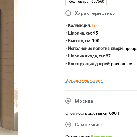
Код товара : 607560
Характеристики
•
Коллекция
:
Eco
•
Ширина, см
: 95
•
Высота, см
: 190
•
Исполнение полотна двери
: проз
•
Ширина входа, см
: 87
•
Конструкция дверей
: распашная
Все характеристики
Москва
Стоимость доставки:
690 ₽
Самовывоз
Самовывоз:
Бесплатно