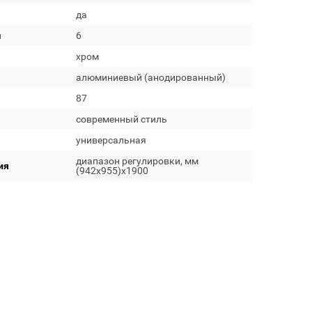
да
м
6
хром
алюминиевый (анодированный)
87
современный стиль
универсальная
диапазон регулировки, мм
ия
(942x955)x1900