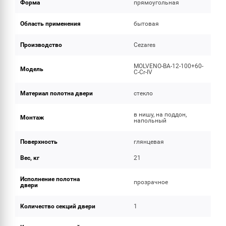
Форма
прямоугольная
Область применения
бытовая
Производство
Cezares
MOLVENO-BA-12-100+60-
Модель
C-Cr-IV
Материал полотна двери
стекло
в нишу, на поддон,
Монтаж
напольный
Поверхность
глянцевая
Вес, кг
21
Исполнение полотна
прозрачное
двери
Количество секций двери
1