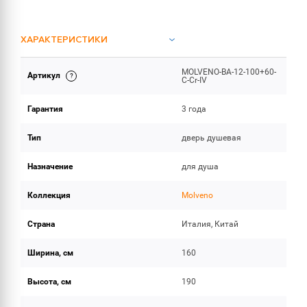
ХАРАКТЕРИСТИКИ
MOLVENO-BA-12-100+60-
Артикул
ОБЪЕМ ПОСТАВКИ
C-Cr-IV
Гарантия
3 года
Тип
дверь душевая
Назначение
для душа
Коллекция
Molveno
Страна
Италия, Китай
Ширина, см
160
Высота, см
190