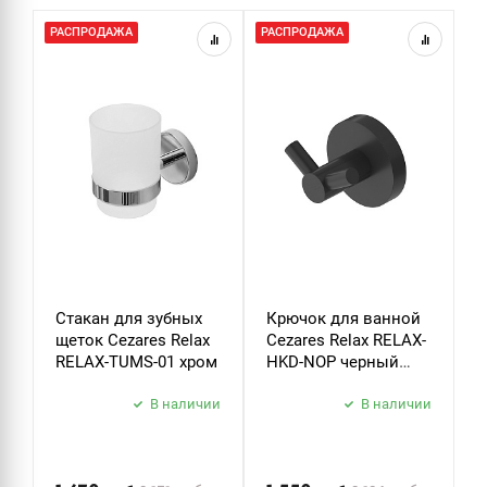
РАСПРОДАЖА
РАСПРОДАЖА
Р
Стакан для зубных
Крючок для ванной
Д
щеток Cezares Relax
Cezares Relax RELAX-
т
RELAX-TUMS-01 хром
HKD-NOP черный
C
матовый
P
В наличии
В наличии
б
з