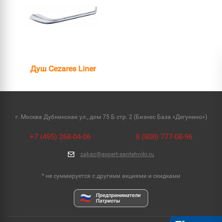
Душ Cezares Liner
г. Москва Дубнинская ул., дом 75 Б стр. 2 (Бизнес База «Дегунино»)
+7 (495) 268-04-06
8 (800) 777-08-96
zakaz@expert-santehniki.ru
* не суммируется с другими акциями и скидками