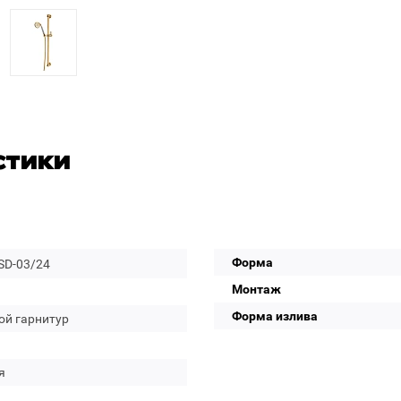
стики
Форма
SD-03/24
Монтаж
Форма излива
ой гарнитур
я