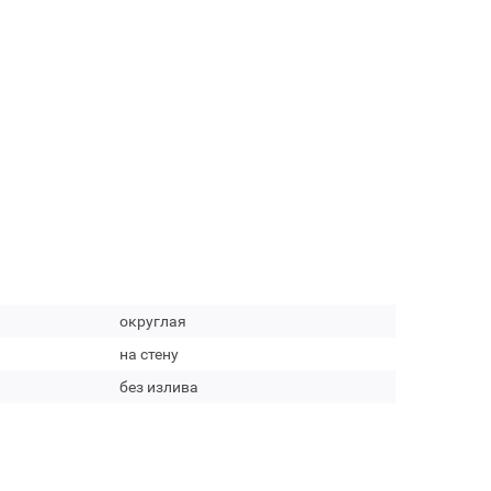
округлая
на стену
без излива