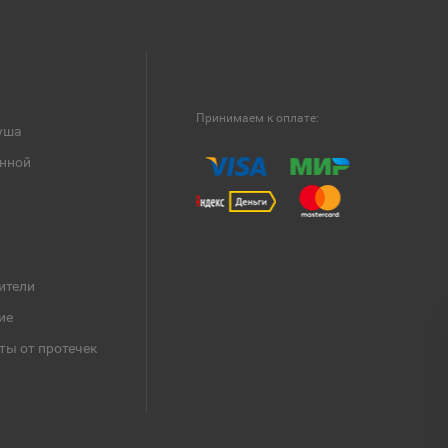
Принимаем к оплате:
уша
анной
ители
ие
ты от протечек