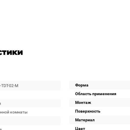
стики
Форма
-TDT-02-M
Область применения
Монтаж
н
Поверхность
анной комнаты
Материал
Цвет
я