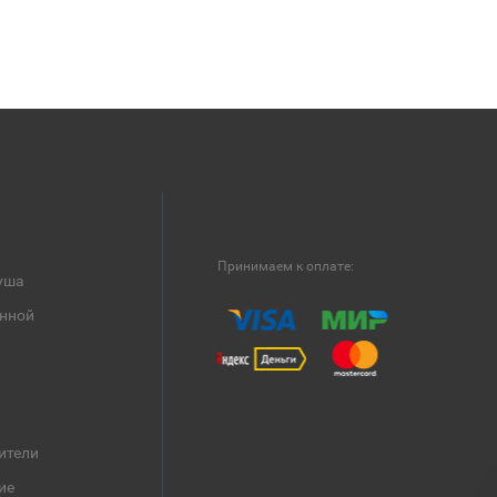
Принимаем к оплате:
уша
анной
ители
ие