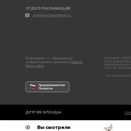
ОТДЕЛ РЕКЛАМАЦИЙ
op@expert-santehniki.ru
Компания «СЭМС»
Shop-Cezares.ru - Официальный
было форме без р
интернет-магазин сантехники
Cezares
информационные 
Карта сайта
Сайт, Вы соглаша
* не суммируется
ДРУГИЕ БРЕНДЫ:
Geb
Вы смотрели