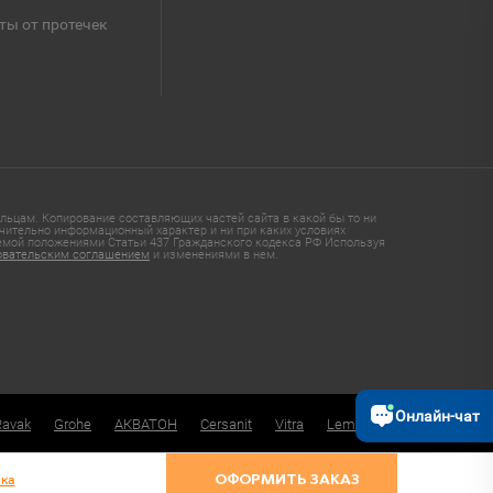
ты от протечек
ьцам. Копирование составляющих частей сайта в какой бы то ни
чительно информационный характер и ни при каких условиях
яемой положениями Статьи 437 Гражданского кодекса РФ Используя
овательским соглашением
и изменениями в нем.
Онлайн-чат
Ravak
Grohe
АКВАТОН
Cersanit
Vitra
Lemark
ка
ОФОРМИТЬ ЗАКАЗ