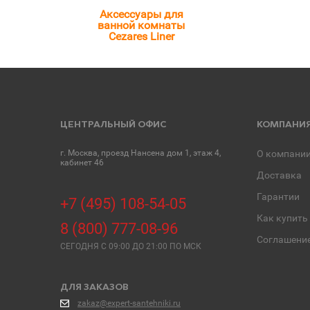
Аксессуары для
ванной комнаты
Cezares Liner
ЦЕНТРАЛЬНЫЙ ОФИС
КОМПАНИ
г. Москва, проезд Нансена дом 1, этаж 4,
О компани
кабинет 46
Доставка
Гарантии
+7 (495) 108-54-05
Как купить
8 (800) 777-08-96
Соглашени
СЕГОДНЯ C 09:00 ДО 21:00 ПО МСК
ДЛЯ ЗАКАЗОВ
zakaz@expert-santehniki.ru