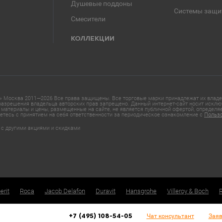
Душевые поддоны
Системы защи
Смесители
КОЛЛЕКЦИИ
 Москва 2011—2026 Все права защищены. Все торговые марки принадлежат их владел
азрешения владельца авторских прав запрещено. Данный интернет-сайт носит исклю
материалы и цены, размещенные на сайте, не является публичной офертой, определ
етесь с принятием на себя ответственности за периодическое ознакомление с
Польз
 с другими акциями и скидками
erit
Roca
Jacob Delafon
Duravit
Hansgrohe
Villeroy & Boch
Чат консультант
Заяв
+7 (495) 108-54-05