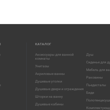
Я
КАТАЛОГ
и
Аксессуары для ванной
Душ
комнаты
Сиденье для д
Унитазы
Мебель для в
Акриловые ванны
Раковины
Душевые уголки
е
Пьедесталы
Душевые двери и ограждения
Биде
Шторки на ванну
Полотенцесуш
Душевые кабины
Комплектующ